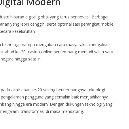
Digital Modern
dustri hiburan digital global yang terus berinovasi. Berbagai
manan yang lebih canggih, serta optimalisasi perangkat mobile
cara keseluruhan.
ana teknologi mampu mengubah cara masyarakat mengakses
hir abad ke-20, casino online berkembang menjadi salah satu
 negara hingga saat ini.
 pada akhir abad ke-20 seiring berkembangnya teknologi
dan pengalaman pengguna yang semakin baik menjadikannya
rkembang hingga era modern. Dengan dukungan teknologi yang
us mengalami transformasi di masa mendatang.