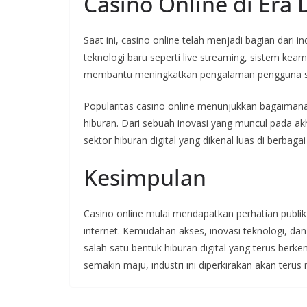
Casino Online di Era 
Saat ini, casino online telah menjadi bagian dari in
teknologi baru seperti live streaming, sistem kea
membantu meningkatkan pengalaman pengguna se
Popularitas casino online menunjukkan bagaim
hiburan. Dari sebuah inovasi yang muncul pada ak
sektor hiburan digital yang dikenal luas di berbagai
Kesimpulan
Casino online mulai mendapatkan perhatian publik
internet. Kemudahan akses, inovasi teknologi, 
salah satu bentuk hiburan digital yang terus be
semakin maju, industri ini diperkirakan akan ter