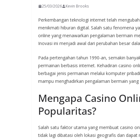
25/03/2026
Kevin Brooks
Perkembangan teknologi internet telah mengubah
menikmati hiburan digital. Salah satu fenomena y
online yang menawarkan pengalaman bermain melalu
Inovasi ini menjadi awal dari perubahan besar dalam
Pada pertengahan tahun 1990-an, semakin banya
permainan berbasis internet. Kehadiran casino 
berbagai jenis permainan melalui komputer pribad
mampu menghadirkan pengalaman bermain yang leb
Mengapa Casino Onl
Popularitas?
Salah satu faktor utama yang membuat casino o
tidak lagi dibatasi oleh lokasi geografis dan dapa